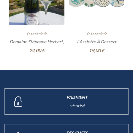
Domaine Stéphane Herbert,
L’Assiette À Dessert
Cuvée Ar Men Du
24,00
€
19,00
€
PAIEMENT
sécurisé
DES CHEFS