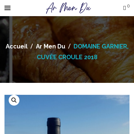
0
/
/
Accueil
Ar Men Du
DOMAINE GARNIER,
CUVÉE CROULE 2018