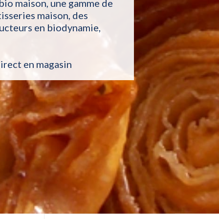
n bio maison, une gamme de
tisseries maison, des
ducteurs en biodynamie,
irect en magasin