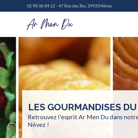
02 98 06 84 22 - 47 Rue des Îles, 29920 Névez
LES GOURMANDISES DU
Retrouvez l'esprit Ar Men Du dans notr
Névez !